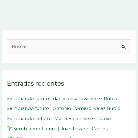
B
u
s
c
Entradas recientes
a
r
Sembrando futuro | daniel casanova, Velez Rubio.
p
Sembrando futuro | Antonio Romero, Velez Rubio.
o
Sembrando Futuro | María Belén, Vélez-Rubio
r
:
Sembrando Futuro | Juan Lozano, Caniles