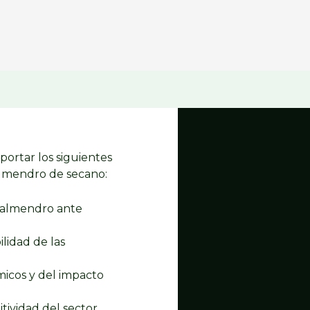
ortar los siguientes
 almendro de secano:
e almendro ante
lidad de las
icos y del impacto
tividad del sector