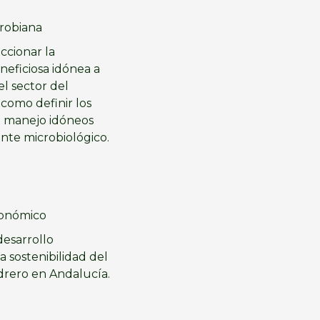
crobiana
ccionar la
neficiosa idónea a
el sector del
 como definir los
e manejo idóneos
nte microbiológico.
conómico
desarrollo
a sostenibilidad del
drero en Andalucía.