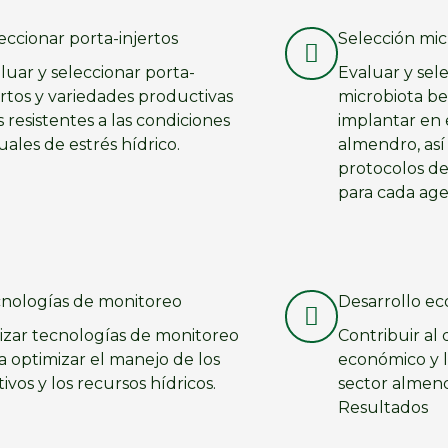
eccionar porta-injertos
Selección mi
luar y seleccionar porta-
Evaluar y sele
ertos y variedades productivas
microbiota be
 resistentes a las condiciones
implantar en 
uales de estrés hídrico.
almendro, así
protocolos d
para cada age
nologías de monitoreo
Desarrollo e
lizar tecnologías de monitoreo
Contribuir al 
a optimizar el manejo de los
económico y l
tivos y los recursos hídricos.
sector almen
Resultados