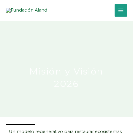
Ir
al
contenido
Misión y Visión
2026
Un modelo regenerativo para restaurar ecosistemas