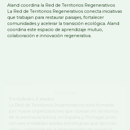
Aland coordina la Red de Territorios Regenerativos
La Red de Territorios Regenerativos conecta iniciativas
que trabajan para restaurar paisajes, fortalecer
comunidades y acelerar la transición ecológica. Aland
coordina este espacio de aprendizaje mutuo,
colaboración e innovación regenerativa.
Mapa Red
9 entidades, 6 aliados:
La Red de Territorios Regenerativos está formada
por nueve organizaciones que operan en territorios
de la península ibérica, en España y Portugal, junto
con seis entidades aliadas estratégicas que aportan
valor y colaboran en la regeneración de nuestros