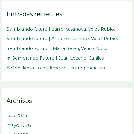
c
Entradas recientes
a
r
Sembrando futuro | daniel casanova, Velez Rubio.
p
Sembrando futuro | Antonio Romero, Velez Rubio.
o
Sembrando Futuro | María Belén, Vélez-Rubio
r
:
🌱 Sembrando Futuro | Juan Lozano, Caniles
AlVelAl lanza la certificación Eco-regenerativa
Archivos
julio 2026
mayo 2026