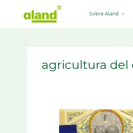
Ir
al
Sobre Aland
contenido
agricultura del
Fundación
Aland
participa