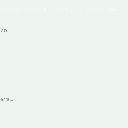
Un proyecto Global
Misión y visión 2026
Blog
n...
ra....