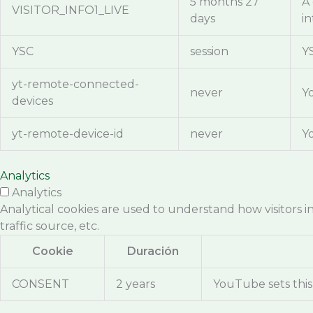
5 months 27
A
VISITOR_INFO1_LIVE
days
in
YSC
session
Y
yt-remote-connected-
never
Y
devices
yt-remote-device-id
never
Y
Analytics
Analytics
Analytical cookies are used to understand how visitors i
traffic source, etc.
Cookie
Duración
CONSENT
2 years
YouTube sets this