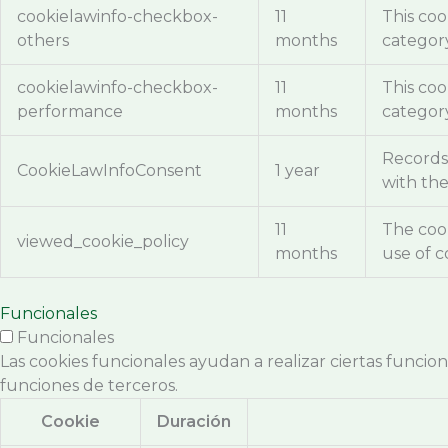
cookielawinfo-checkbox-
11
This coo
others
months
categor
cookielawinfo-checkbox-
11
This coo
performance
months
categor
Records 
CookieLawInfoConsent
1 year
with the
11
The cook
viewed_cookie_policy
months
use of c
Funcionales
Funcionales
Las cookies funcionales ayudan a realizar ciertas funcio
funciones de terceros.
Cookie
Duración