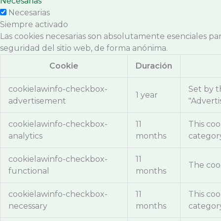
Necesarias
Necesarias
Siempre activado
Las cookies necesarias son absolutamente esenciales para
seguridad del sitio web, de forma anónima.
Cookie
Duración
cookielawinfo-checkbox-
Set by t
1 year
advertisement
"Adverti
cookielawinfo-checkbox-
11
This coo
analytics
months
category
cookielawinfo-checkbox-
11
The cook
functional
months
cookielawinfo-checkbox-
11
This coo
necessary
months
category