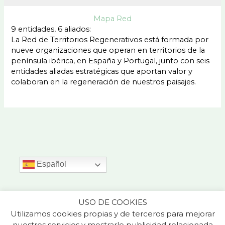
Mapa Red
9 entidades, 6 aliados:
La Red de Territorios Regenerativos está formada por
nueve organizaciones que operan en territorios de la
península ibérica, en España y Portugal, junto con seis
entidades aliadas estratégicas que aportan valor y
colaboran en la regeneración de nuestros paisajes.
Español
Aviso Legal
USO DE COOKIES
Política de Privacidad
Utilizamos cookies propias y de terceros para mejorar
Política de Cookies
nuestros servicios y mostrarle publicidad relacionada